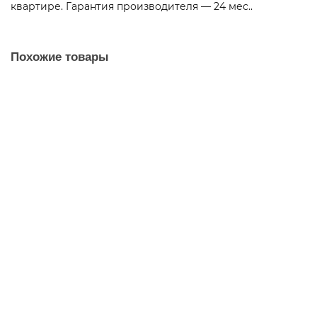
квартире. Гарантия производителя — 24 мес..
Похожие товары
Бойлер косвенного нагрева Hajdu ID 40 S 150 напольный, 150 л
44 400 ₽
В корзину
Бойлер косвенного нагрева Hajdu ID 50 S 190 напольный, 190 л
46 900 ₽