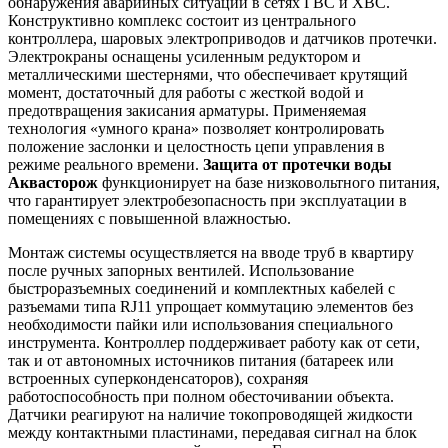
обнаружения аварийных ситуаций в сетях ГВС и ХВС.
Конструктивно комплекс состоит из центрального
контроллера, шаровых электроприводов и датчиков протечки.
Электрокраны оснащены усиленным редуктором и
металлическими шестернями, что обеспечивает крутящий
момент, достаточный для работы с жесткой водой и
предотвращения закисания арматуры. Применяемая
технология «умного крана» позволяет контролировать
положение заслонки и целостность цепи управления в
режиме реального времени.
Защита от протечки воды
Аквасторож
функционирует на базе низковольтного питания,
что гарантирует электробезопасность при эксплуатации в
помещениях с повышенной влажностью.
Монтаж системы осуществляется на вводе труб в квартиру
после ручных запорных вентилей. Использование
быстроразъемных соединений и комплектных кабелей с
разъемами типа RJ11 упрощает коммутацию элементов без
необходимости пайки или использования специального
инструмента. Контроллер поддерживает работу как от сети,
так и от автономных источников питания (батареек или
встроенных суперконденсаторов), сохраняя
работоспособность при полном обесточивании объекта.
Датчики реагируют на наличие токопроводящей жидкости
между контактными пластинами, передавая сигнал на блок