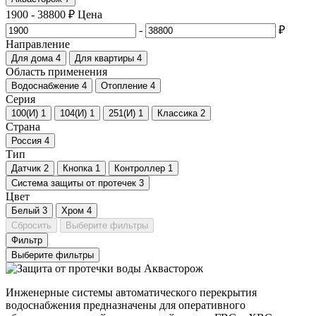
1900
-
38800
₽
Цена
-
₽
Направление
Для дома
4
Для квартиры
4
Область применения
Водоснабжение
4
Отопление
4
Серия
100(И)
1
104(И)
1
251(И)
1
Классика
2
Страна
Россия
4
Тип
Датчик
2
Кнопка
1
Контроллер
1
Система защиты от протечек
3
Цвет
Белый
3
Хром
4
Сбросить
Выберите фильтры
Фильтр
Выберите фильтры
Инженерные системы автоматического перекрытия
водоснабжения предназначены для оперативного