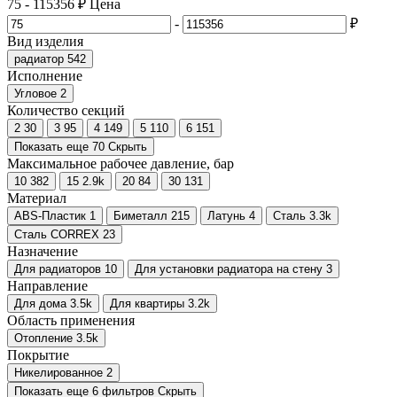
75
-
115356
₽
Цена
-
₽
Вид изделия
радиатор
542
Исполнение
Угловое
2
Количество секций
2
30
3
95
4
149
5
110
6
151
Показать еще 70
Скрыть
Максимальное рабочее давление, бар
10
382
15
2.9
k
20
84
30
131
Материал
ABS-Пластик
1
Биметалл
215
Латунь
4
Сталь
3.3
k
Сталь CORREX
23
Назначение
Для радиаторов
10
Для установки радиатора на стену
3
Направление
Для дома
3.5
k
Для квартиры
3.2
k
Область применения
Отопление
3.5
k
Покрытие
Никелированное
2
Показать еще 6 фильтров
Скрыть