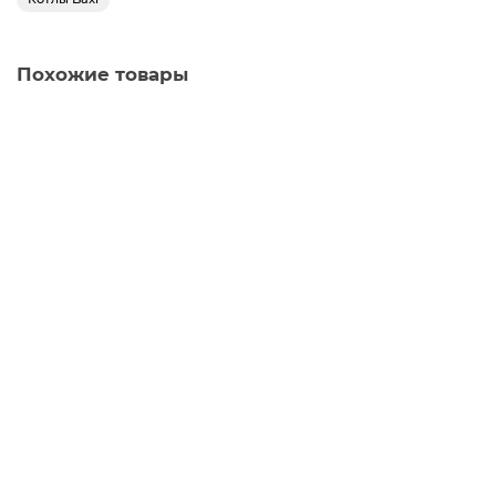
Похожие товары
Комплект 3-ходового клапана Baxi BX4991100069 для
подключения бойлера
8 225 ₽
В корзину
Комплект 3-ходового клапана Stout SFB-0001-000001
для подключения бойлера