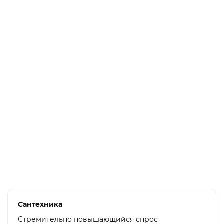
ИнСтаб, 1.5 кВА
15 400 ₽
В корзину
Стабилизатор напряжения инверторный Штиль IS350
ИнСтаб, 0.35 кВА
6 800 ₽
В корзину
Сантехника
Стремительно повышающийся спрос