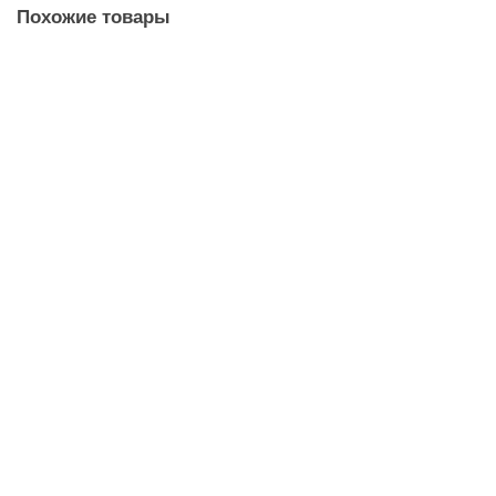
Похожие товары
Регулятор Zont Climatic.V2
56 400 ₽
В корзину
Термостат Zont LITE
7 700 ₽
В корзину
Плата Zont Climatic