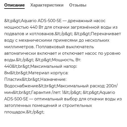
Описание
Характеристики
Отзывы
&lt;p&gt;Aquario ADS-500-5E — дренажный насос
мощностью 440 Вт для откачки загрязнённой воды из
подвалов и котлованов.&lt;/p&gt; &lt;p&gt;Перекачивает
воду с механическими примесями до нескольких
миллиметров. Поплавковый выключатель
автоматически включает и отключает насос по уровню
воды.&lt;/p&gt; &lt;p&gt;Мощность, Вт:
440&lt;br&gt;Максимальный напор:
8м&lt;br&gt;Материал корпуса:
Пластик&lt;br&gt;Назначение:
Водоснабжение&lt;br&gt;Максимальный расход: 200л/
мин&lt;br&gt;Гарантия /лет: 1&lt;/p&gt; &lt;p&gt;Aquario
ADS-500-5E — оптимальный выбор для откачки воды из
затопленных помещений и строительных
площадок.&lt;/p&gt;