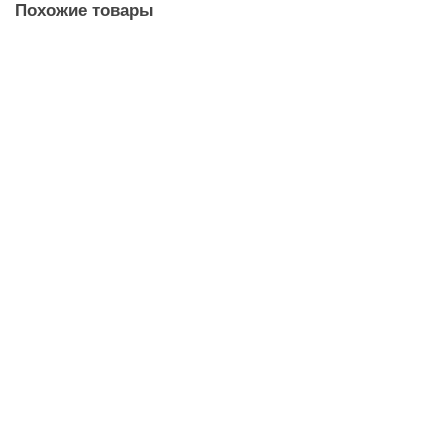
Похожие товары
Дренажный насос Aquario SUPERSAND-150
54 131 ₽
В корзину
Дренажный насос Aquario ADS-400-35E/Compact
5 498 ₽
В корзину